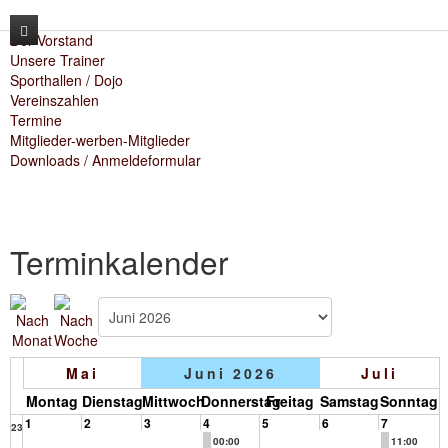
Der Vorstand
Unsere Trainer
News
Sporthallen / Dojo
Vereinszahlen
Termine
Unser Verein
Mitglieder-werben-Mitglieder
Downloads / Anmeldeformular
Unser Training
Der Vorstand
Lehrgänge
Unsere Trainer
Karate
Kontakt
Sporthallen / Dojo
Kara-T-robic
Terminkalender
Archiv
Vereinszahlen
Trainingszeiten
Shop
Termine
Anfängerkurse
Mitglieder-werben-Mitglieder
Mai
Juni 2026
Juli
Montag
Dienstag
Mittwoch
Donnerstag
Freitag
Samstag
Sonntag
Downloads / Anmeldeformular
1
2
3
4
5
6
7
23
00:00
11:00