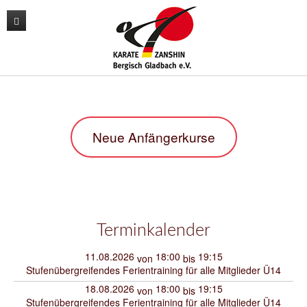
News
Unser Verein
Unser Training
Der Vorstand
Neue Anfängerkurse
Lehrgänge
Unsere Trainer
Karate
Kontakt
Sporthallen / Dojo
Kara-T-robic
Archiv
Vereinszahlen
Trainingszeiten
Shop
Termine
Anfängerkurse
Terminkalender
Mitglieder-werben-Mitglieder
11.08.2026
18:00
19:15
von
bis
Stufenübergreifendes Ferientraining für alle Mitglieder Ü14
Downloads / Anmeldeformular
18.08.2026
18:00
19:15
von
bis
Stufenübergreifendes Ferientraining für alle Mitglieder Ü14