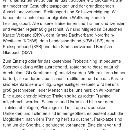
Wir unterrichten seit 30 Jahren das traditionelle Shotokan-Karate
mit modernen Gesundheitsaspekten und der grundlegenden
Ausrichtung zwischen Breitensport und Selbstverteidigung. Wir
haben aber auch einen erfolgreichen Wettkampfkader im
Leistungssport. Alle unsere Trainerinnen und Trainer sind lizensiert
und werden regelmäßig geschult. Wir sind Mitglied im Deutschen
Karate Verband (DKV), dem Karate Dachverband Nordrhein-
Westfalen (KDNW), dem Landessportbund NRW (LSB), dem
Kreissportbund (KSB) und dem Stadtsportverband Bergisch
Gladbach (SSV).
Zum Einstieg oder für das kostenlose Probetraining ist bequeme
Sportbekleidung völlig ausreichend, später sollte diese natürlich
durch einen Gi (Karateanzug) ersetzt werden. Wir trainieren immer
barfuß, alle anderen japanischen Traditionen rund um das Karate
sind ebenfalls sehr wichtig. Gegenseitiger Respekt wird bei uns
groß geschrieben, jeder Mensch ist bei uns herzlich willkommen.
Eine ausreichende Menge Trinken sollte zu jedem Training
mitgebracht werden. Schmuck und Uhren sind bitte vor dem
Training abzulegen, Piercings sind mit Tape abzudecken.
Umkleiden und Toiletten sind immer geöffnet, es besteht auch die
Möglichkeit, nach dem Training heiß zu duschen. Parkplätze sind
rund um die Sporthalle genügend vorhanden. Bitte plant vor und