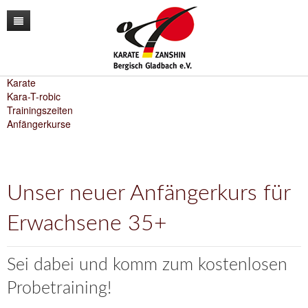
News
Unser Verein
Karate
Kara-T-robic
Trainingszeiten
Unser Training
Der Vorstand
Anfängerkurse
Lehrgänge
Unsere Trainer
Karate
Kontakt
Sporthallen / Dojo
Kara-T-robic
Unser neuer Anfängerkurs für
Archiv
Vereinszahlen
Trainingszeiten
Erwachsene 35+
Shop
Termine
Anfängerkurse
Mitglieder-werben-Mitglieder
Sei dabei und komm zum kostenlosen
Downloads / Anmeldeformular
Probetraining!