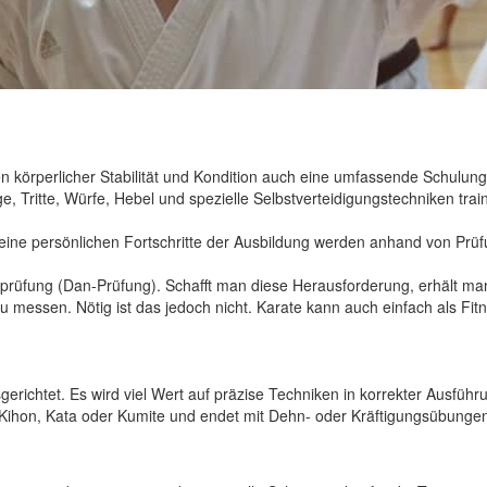
 körperlicher Stabilität und Kondition auch eine umfassende Schulung d
ge, Tritte, Würfe, Hebel und spezielle Selbstverteidigungstechniken tra
Seine persönlichen Fortschritte der Ausbildung werden anhand von Pr
terprüfung (Dan-Prüfung). Schafft man diese Herausforderung, erhält m
 zu messen. Nötig ist das jedoch nicht. Karate kann auch einfach als Fi
sgerichtet. Es wird viel Wert auf präzise Techniken in korrekter Ausfüh
 Kihon, Kata oder Kumite und endet mit Dehn- oder Kräftigungsübunge