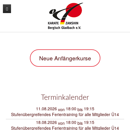
News
Unser Verein
Unser Training
Der Vorstand
Neue Anfängerkurse
Lehrgänge
Unsere Trainer
Karate
Kontakt
Sporthallen / Dojo
Kara-T-robic
Archiv
Vereinszahlen
Trainingszeiten
Shop
Termine
Anfängerkurse
Terminkalender
Mitglieder-werben-Mitglieder
11.08.2026
18:00
19:15
von
bis
Stufenübergreifendes Ferientraining für alle Mitglieder Ü14
Downloads / Anmeldeformular
18.08.2026
18:00
19:15
von
bis
Stufenübergreifendes Ferientraining für alle Mitglieder Ü14