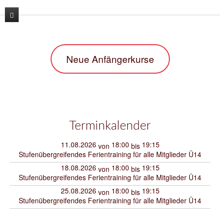
News
Neue Anfängerkurse
Unser Verein
Unser Training
Der Vorstand
Lehrgänge
Unsere Trainer
Karate
Kontakt
Sporthallen / Dojo
Kara-T-robic
Terminkalender
Archiv
Vereinszahlen
Trainingszeiten
11.08.2026
18:00
19:15
von
bis
Stufenübergreifendes Ferientraining für alle Mitglieder Ü14
Shop
Termine
Anfängerkurse
18.08.2026
18:00
19:15
von
bis
Stufenübergreifendes Ferientraining für alle Mitglieder Ü14
Mitglieder-werben-Mitglieder
25.08.2026
18:00
19:15
von
bis
Downloads / Anmeldeformular
Stufenübergreifendes Ferientraining für alle Mitglieder Ü14