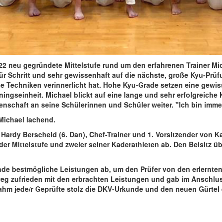
22 neu gegründete Mittelstufe rund um den erfahrenen Trainer Mi
ür Schritt und sehr gewissenhaft auf die nächste, große Kyu-Prüfu
ue Techniken verinnerlicht hat. Hohe Kyu-Grade setzen eine gewis
ingseinheit. Michael blickt auf eine lange und sehr erfolgreiche
nschaft an seine Schülerinnen und Schüler weiter. "Ich bin imme
 Michael lachend.
Hardy Berscheid (6. Dan), Chef-Trainer und 1. Vorsitzender von Ka
r Mittelstufe und zweier seiner Kaderathleten ab. Den Beisitz üb
ende bestmögliche Leistungen ab, um den Prüfer von den erlernte
hweg zufrieden mit den erbrachten Leistungen und gab im Anschlu
ahm jede/r Geprüfte stolz die DKV-Urkunde und den neuen Gürtel