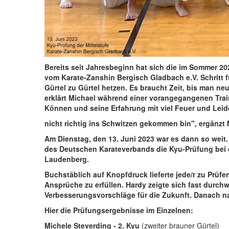
Bereits seit Jahresbeginn hat sich die im Sommer 20
vom Karate-Zanshin Bergisch Gladbach e.V. Schritt f
Gürtel zu Gürtel hetzen. Es braucht Zeit, bis man ne
erklärt Michael während einer vorangegangenen Train
Können und seine Erfahrung mit viel Feuer und Leide
nicht richtig ins Schwitzen gekommen bin", ergänzt
Am Dienstag, den 13. Juni 2023 war es dann so weit. 
des Deutschen Karateverbands die Kyu-Prüfung bei de
Laudenberg.
Buchstäblich auf Knopfdruck lieferte jede/r zu Prüf
Ansprüche zu erfüllen. Hardy zeigte sich fast durc
Verbesserungsvorschläge für die Zukunft. Danach n
Hier die Prüfungsergebnisse im Einzelnen:
Michele Steverding - 2. Kyu
(zweiter brauner Gürtel)